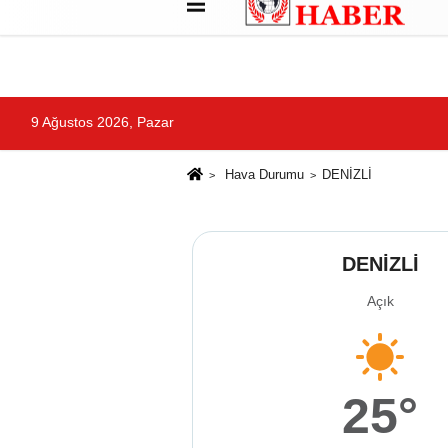
Künye
Çerez Politikası
Gizlilik İlkele
9 Ağustos 2026, Pazar
Hava Durumu
DENİZLİ
DENİZLİ
Açık
25°