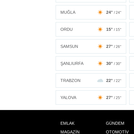
MUĞLA
24°
/ 24°
ORDU
15°
/ 15°
SAMSUN
27°
/ 26°
ŞANLIURFA
30°
/ 30°
TRABZON
22°
/ 22°
YALOVA
27°
/ 25°
EMLAK
GÜNDEM
MAGAZİN
OTOMOTİV