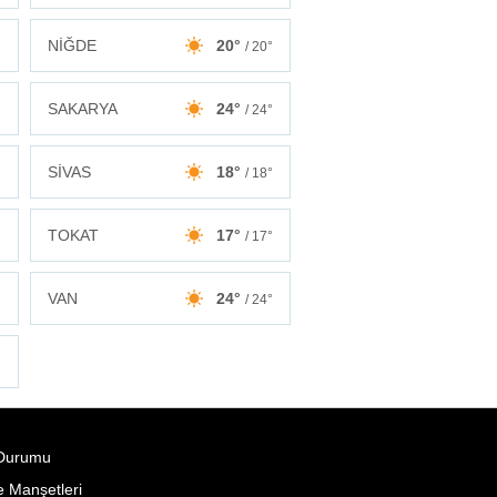
NİĞDE
20°
°
/ 20°
SAKARYA
24°
°
/ 24°
SİVAS
18°
°
/ 18°
TOKAT
17°
°
/ 17°
VAN
24°
°
/ 24°
°
Durumu
 Manşetleri