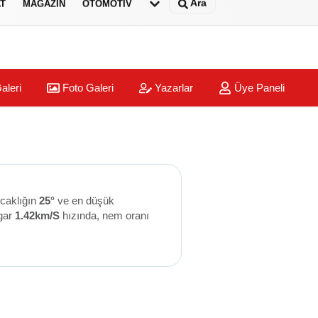
Ara
T
MAGAZİN
OTOMOTİV
aleri
Foto Galeri
Yazarlar
Üye Paneli
ıcaklığın
25°
ve en düşük
gar
1.42km/S
hızında, nem oranı