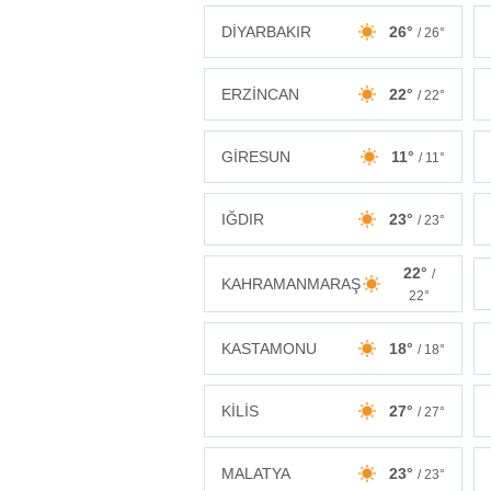
DİYARBAKIR
26°
/ 26°
ERZİNCAN
22°
/ 22°
GİRESUN
11°
/ 11°
IĞDIR
23°
/ 23°
22°
/
KAHRAMANMARAŞ
22°
KASTAMONU
18°
/ 18°
KİLİS
27°
/ 27°
MALATYA
23°
/ 23°