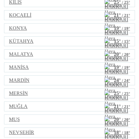
KİLİS
25°
/ 25°
KOCAELİ
21°
/ 21°
KONYA
19°
/ 19°
KÜTAHYA
15°
/ 15°
MALATYA
20°
/ 20°
MANİSA
19°
/ 19°
MARDİN
24°
/ 24°
MERSİN
25°
/ 25°
MUĞLA
21°
/ 21°
MUŞ
20°
/ 20°
NEVŞEHİR
18°
/ 18°