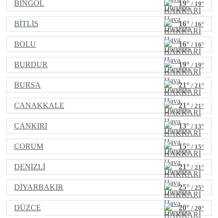
BİNGÖL
19°
/ 19°
BİTLİS
16°
/ 16°
BOLU
16°
/ 16°
BURDUR
19°
/ 19°
BURSA
21°
/ 21°
ÇANAKKALE
21°
/ 21°
ÇANKIRI
13°
/ 13°
ÇORUM
15°
/ 15°
DENİZLİ
21°
/ 21°
DİYARBAKIR
25°
/ 25°
DÜZCE
20°
/ 20°