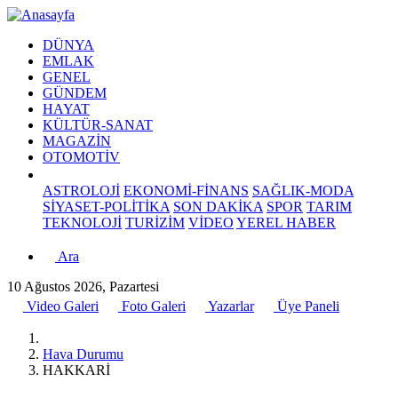
DÜNYA
EMLAK
GENEL
GÜNDEM
HAYAT
KÜLTÜR-SANAT
MAGAZİN
OTOMOTİV
ASTROLOJİ
EKONOMİ-FİNANS
SAĞLIK-MODA
SİYASET-POLİTİKA
SON DAKİKA
SPOR
TARIM
TEKNOLOJİ
TURİZİM
VİDEO
YEREL HABER
Ara
10 Ağustos 2026, Pazartesi
Video Galeri
Foto Galeri
Yazarlar
Üye Paneli
Hava Durumu
HAKKARİ