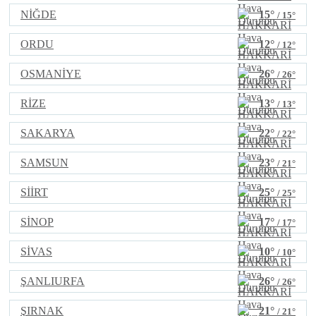
NİĞDE
15°
/ 15°
ORDU
12°
/ 12°
OSMANİYE
26°
/ 26°
RİZE
13°
/ 13°
SAKARYA
22°
/ 22°
SAMSUN
23°
/ 21°
SİİRT
25°
/ 25°
SİNOP
17°
/ 17°
SİVAS
10°
/ 10°
ŞANLIURFA
26°
/ 26°
ŞIRNAK
21°
/ 21°