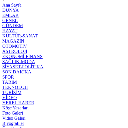
Ana Sayfa
DÜNYA
EMLAK
GENEL
GÜNDEM
HAYAT
KÜLTÜR-SANAT
MAGAZİN
OTOMOTİV
ASTROLOJİ
EKONOMİ-FİNANS
SAĞLIK-MODA
SİYASET-POLİTİKA
SON DAKİKA
SPOR
TARIM
TEKNOLOJİ
TURİZİM
VİDEO
YEREL HABER
Köşe Yazarları
Foto Galeri
Video Galeri
Biyografiler