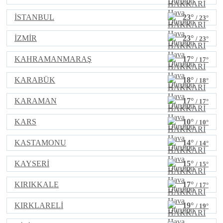
İSTANBUL
23°
/ 23°
İZMİR
23°
/ 23°
KAHRAMANMARAŞ
17°
/ 17°
KARABÜK
18°
/ 18°
KARAMAN
17°
/ 17°
KARS
10°
/ 10°
KASTAMONU
14°
/ 14°
KAYSERİ
15°
/ 15°
KIRIKKALE
17°
/ 17°
KIRKLARELİ
19°
/ 19°