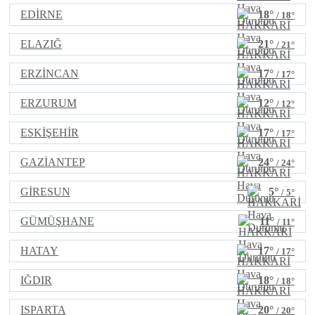
EDİRNE
18°
/ 18°
ELAZIĞ
21°
/ 21°
ERZİNCAN
17°
/ 17°
ERZURUM
12°
/ 12°
ESKİŞEHİR
17°
/ 17°
GAZİANTEP
24°
/ 24°
GİRESUN
5°
/ 5°
GÜMÜŞHANE
11°
/ 11°
HATAY
17°
/ 17°
IĞDIR
18°
/ 18°
ISPARTA
20°
/ 20°