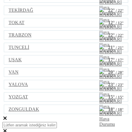
TEKİRDAĞ
22°
/ 22°
TOKAT
12°
/ 12°
TRABZON
22°
/ 22°
TUNCELİ
21°
/ 21°
UŞAK
17°
/ 17°
VAN
20°
/ 20°
YALOVA
23°
/ 23°
YOZGAT
15°
/ 15°
ZONGULDAK
18°
/ 18°