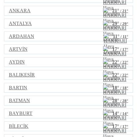
ANKARA
21°
/ 21°
ANTALYA
29°
/ 29°
ARDAHAN
11°
/ 11°
ARTVİN
17°
/ 17°
AYDIN
22°
/ 22°
BALIKESİR
22°
/ 22°
BARTIN
18°
/ 18°
BATMAN
28°
/ 28°
BAYBURT
14°
/ 14°
BİLECİK
17°
/ 17°