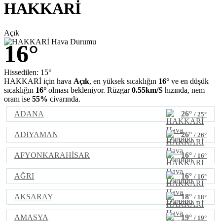
HAKKARİ
Açık
16°
Hissedilen: 15°
HAKKARİ için hava
Açık
, en yüksek sıcaklığın
16°
ve en düşük
sıcaklığın
16°
olması bekleniyor. Rüzgar
0.55km/S
hızında, nem
oranı ise
55%
civarında.
ADANA
26°
/ 25°
ADIYAMAN
26°
/ 26°
AFYONKARAHİSAR
16°
/ 16°
AĞRI
16°
/ 16°
AKSARAY
18°
/ 18°
AMASYA
19°
/ 19°