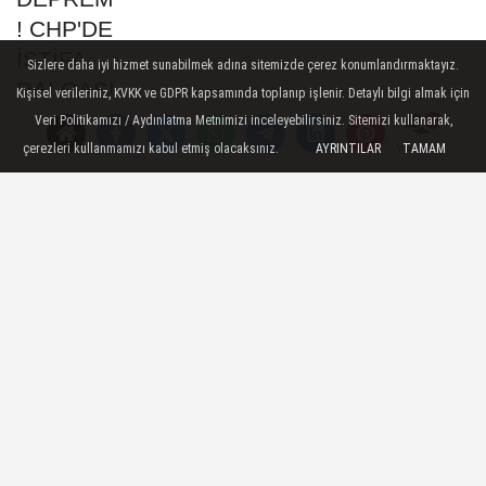
Sizlere daha iyi hizmet sunabilmek adına sitemizde çerez konumlandırmaktayız.
Kişisel verileriniz, KVKK ve GDPR kapsamında toplanıp işlenir. Detaylı bilgi almak için
Veri Politikamızı / Aydınlatma Metnimizi inceleyebilirsiniz. Sitemizi kullanarak,
çerezleri kullanmamızı kabul etmiş olacaksınız.
AYRINTILAR
TAMAM
Yorumlar
Yapay Zekâ Kullanan Şirketler
İçin Kritik Uyarı: Verileriniz